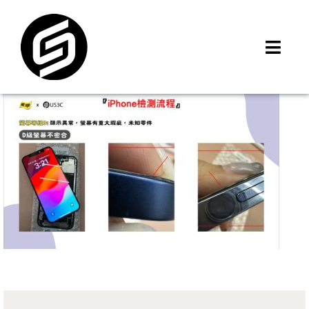
Skip
to
content
Toggl
Navig
首頁
門市據點
iMCheck APP
iPhone 回收價
線上商城
3C租賃
MSI 舊換新
最新資訊
聯絡我們