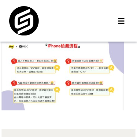
Skip
to
content
Toggl
Navig
首頁
門市據點
iMCheck APP
iPhone 回收價
線上商城
3C租賃
MSI 舊換新
最新資訊
聯絡我們