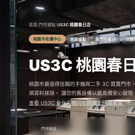
/
/
首頁
門市據點
US3C 桃園春日店
桃園市
收購中心
桃園據點
東門市場3F
交通
US3C 桃園春
桃園市
最值得信賴的手機與二手 3C 買賣門市。iMCh
規資料抹除， 讓您的舊設備以最高價安心變現
查看 US3C 全台手機回收與線上估價總覽
門市地址