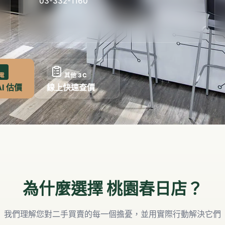
03-332-1160
電
其他 3C
AI 估價
線上快速查價
為什麼選擇
桃園春日店
？
我們理解您對二手買賣的每一個擔憂，並用實際行動解決它們