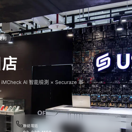
便利
日店
eck AI 智能檢測 × Securaze 軍
。
聯絡電話