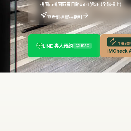
桃園市桃園區春日路69-1號3F (全聯樓上)
查看到達實拍指引
手機/筆
LINE 專人預約
@US3C
iMCheck 