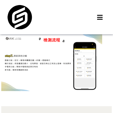
Skip
to
content
Toggl
Navig
首頁
門市據點
iMCheck APP
iPhone 回收價
線上商城
3C租賃
MSI 舊換新
最新資訊
聯絡我們