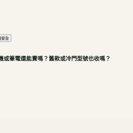
與安全
機或筆電還能賣嗎？舊款或冷門型號也收嗎？