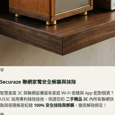
Securaze 聯網家電安全解鎖與抹除
智慧家庭 3C 與聯網設備留有家庭 Wi-Fi 密碼與 App 配對個資？
US3C 採用專利抹除技術，保證您的
二手精品 3C
內所有聯網快
取與密碼帳密紀錄
100% 安全抹除與解鎖
，徹底解除綁定！