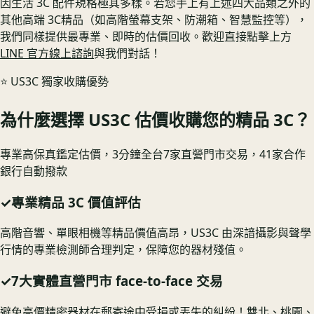
因生活 3C 配件規格極其多樣。若您手上有上述四大品類之外的
其他高端 3C精品（如高階螢幕支架、防潮箱、智慧監控等），
我們同樣提供最專業、即時的估價回收。歡迎直接點擊上方
LINE 官方線上諮詢
與我們對話！
⭐️ US3C 獨家收購優勢
為什麼選擇 US3C 估價收購您的精品 3C？
專業高保真鑑定估價，3分鐘全台7家直營門市交易，41家合作
銀行自動撥款
✓
專業精品 3C 價值評估
高階音響、單眼相機等精品價值高昂，US3C 由深諳攝影與聲學
行情的專業檢測師合理判定，保障您的器材殘值。
✓
7大實體直營門市 face-to-face 交易
避免高價精密器材在郵寄途中受損或丟失的糾紛！雙北、桃園、