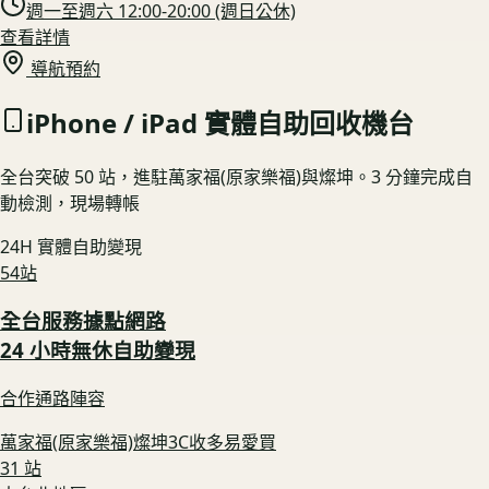
週一至週六 12:00-20:00 (週日公休)
查看詳情
導航預約
iPhone / iPad 實體自助回收機台
全台突破
50
站，進駐萬家福(原家樂福)與燦坤。3 分鐘完成自
動檢測，現場轉帳
24H 實體自助變現
54
站
全台服務據點網路
24 小時無休自助變現
合作通路陣容
萬家福(原家樂福)
燦坤3C
收多易
愛買
31
站