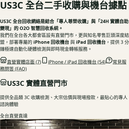
US3C 全台二手收購與機台據點
US3C 全台回收網絡是結合「專人尊榮收購」與「24H 實體自助
變現」的 O2O 智慧回收系統。
我們在全台各大都會區設有直營門市，更與知名零售巨頭深度結
盟，部署專屬的
iPhone 回收機台
與
iPad 回收機台
，提供 3 分
鐘極速自動化硬體檢測與即時現金轉帳服務。
直營實體店面 (
7
)
iPhone / iPad 回收機台 (
54
)
常見服
務問答 (FAQ)
US3C 實體直營門市
提供全品類 3C 收購檢測、大宗估價與現場撥款，最貼心的專人
諮詢體驗
全台直營直達