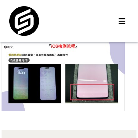
Skip
to
content
Toggl
Navig
首頁
門市據點
iMCheck APP
iPhone 回收價
線上商城
3C租賃
MSI 舊換新
最新資訊
聯絡我們