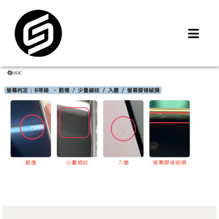
Skip
to
content
Toggl
Navig
首頁
門市據點
iMCheck APP
iPhone 回收價
線上商城
3C租賃
MSI 舊換新
最新資訊
聯絡我們