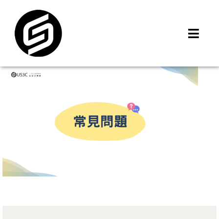
Skip
to
content
Toggl
Navig
首頁
門市據點
iMCheck APP
iPhone 回收價
線上商城
3C租賃
MSI 舊換新
最新資訊
聯絡我們