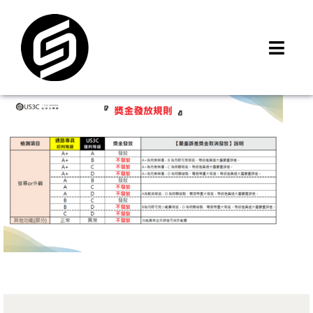
Skip
to
content
Toggl
Navig
首頁
門市據點
iMCheck APP
iPhone 回收價
線上商城
3C租賃
MSI 舊換新
最新資訊
聯絡我們