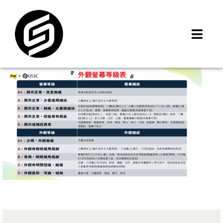
Skip
to
content
Toggl
Navig
首頁
門市據點
iMCheck APP
iPhone 回收價
線上商城
3C租賃
MSI 舊換新
最新資訊
聯絡我們