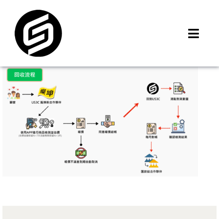
Skip
to
content
Toggl
Navig
首頁
門市據點
iMCheck APP
iPhone 回收價
線上商城
3C租賃
MSI 舊換新
最新資訊
聯絡我們