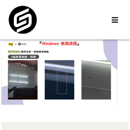
Skip
to
content
Toggl
Navig
首頁
門市據點
iMCheck APP
iPhone 回收價
線上商城
3C租賃
MSI 舊換新
最新資訊
聯絡我們