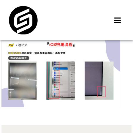
Skip
to
content
Toggl
Navig
首頁
門市據點
iMCheck APP
iPhone 回收價
線上商城
3C租賃
MSI 舊換新
最新資訊
聯絡我們