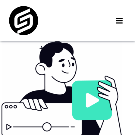
Skip
to
content
Toggl
Navig
首頁
門市據點
iMCheck APP
iPhone 回收價
線上商城
3C租賃
MSI 舊換新
最新資訊
聯絡我們