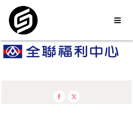
Skip
to
content
Toggl
Navig
首頁
門市據點
iMCheck APP
iPhone 回收價
線上商城
3C租賃
Facebook
X
MSI 舊換新
最新資訊
聯絡我們