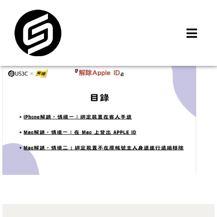
Skip
to
content
Toggl
Navig
首頁
門市據點
iMCheck APP
iPhone 回收價
線上商城
3C租賃
MSI 舊換新
最新資訊
聯絡我們