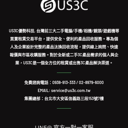
US3C優勢科技, 台灣前三大二手電腦/手機/相機/鏡頭/遊戲機等
買賣租賃交易平台，提供安全、便利的產品回收服務。專為個
人及企業設計完整的產品汰換回收流程，提供線上詢問、快速
報價與市區收購服務。對於全新或二手3C產品需求的個人與企
業，US3C是一個全方位的租賃或出售3C產品解決渠道。
免費諮詢電話：
0938-913-333
/
02-8979-6000
EMAIL: service@us3c.com.tw
集團總部：台北市大安區信義路三段153號7樓
LINE@ 官方一對一客服