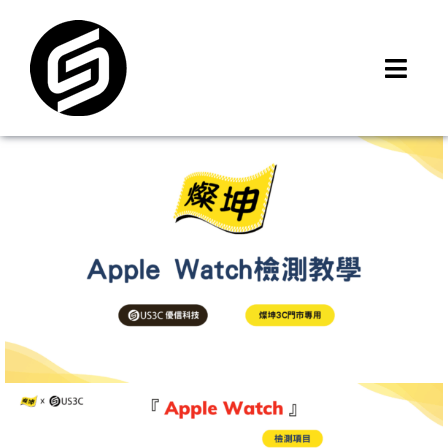
Skip
to
content
Toggl
Navig
首頁
門市據點
iMCheck APP
iPhone 回收價
線上商城
3C租賃
MSI 舊換新
最新資訊
聯絡我們