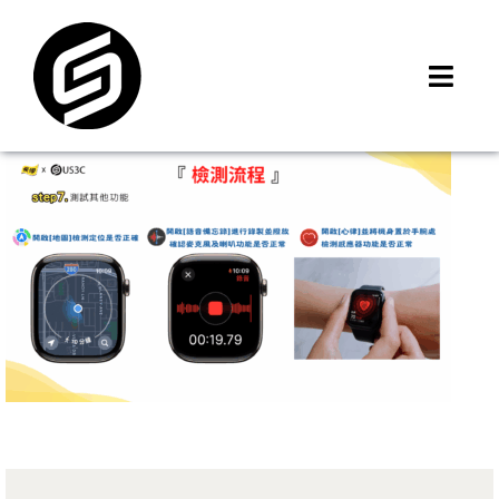
Skip
to
content
Toggl
Navig
首頁
門市據點
iMCheck APP
iPhone 回收價
線上商城
3C租賃
MSI 舊換新
最新資訊
聯絡我們