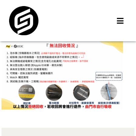
Skip
to
content
Toggl
Navig
首頁
門市據點
iMCheck APP
iPhone 回收價
線上商城
3C租賃
MSI 舊換新
最新資訊
聯絡我們