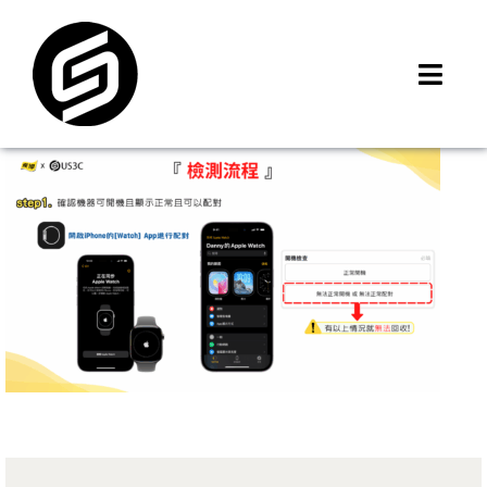
Skip
to
content
Toggl
Navig
首頁
門市據點
iMCheck APP
iPhone 回收價
線上商城
3C租賃
MSI 舊換新
最新資訊
聯絡我們