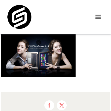
Skip
to
content
Toggl
Navig
首頁
門市據點
iMCheck APP
iPhone 回收價
線上商城
3C租賃
MSI 舊換新
最新資訊
聯絡我們
Facebook
X