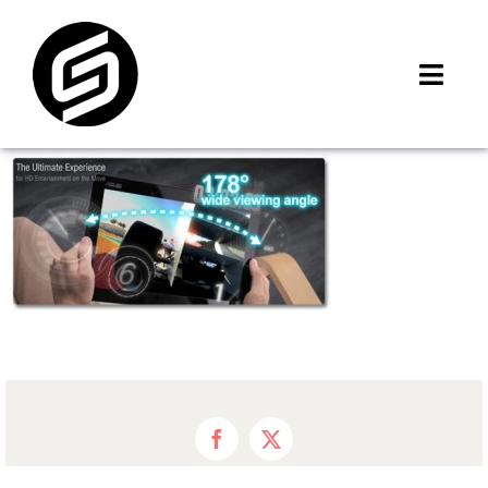
Skip
to
content
Toggl
Navig
首頁
門市據點
iMCheck APP
iPhone 回收價
線上商城
3C租賃
MSI 舊換新
最新資訊
Facebook
X
聯絡我們