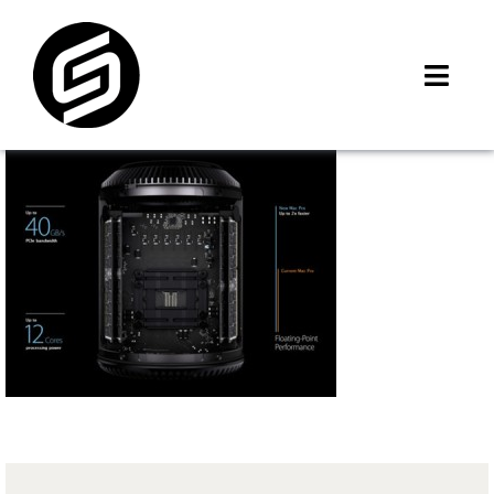
Skip
to
content
Toggl
Navig
首頁
門市據點
iMCheck APP
iPhone 回收價
線上商城
3C租賃
MSI 舊換新
最新資訊
聯絡我們