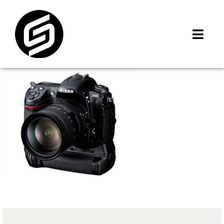
Skip
to
content
Toggl
Navig
首頁
門市據點
iMCheck APP
iPhone 回收價
線上商城
3C租賃
MSI 舊換新
最新資訊
聯絡我們