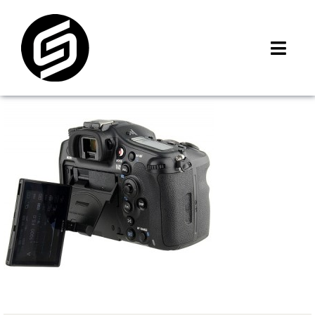
Skip
to
content
Toggl
Navig
首頁
門市據點
iMCheck APP
iPhone 回收價
線上商城
3C租賃
MSI 舊換新
最新資訊
聯絡我們