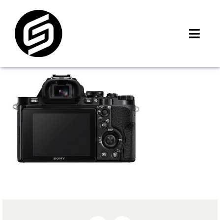
Skip
to
content
Toggl
Navig
首頁
門市據點
iMCheck APP
iPhone 回收價
線上商城
3C租賃
MSI 舊換新
最新資訊
聯絡我們