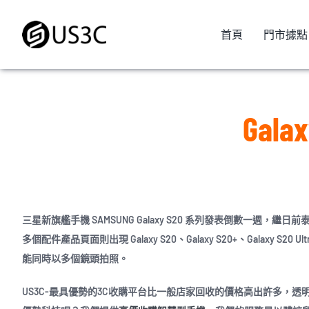
Skip
to
首頁
門市據點
content
Gala
三星新旗艦手機 SAMSUNG Galaxy S20 系列發表倒數一週，繼日前泰國認
多個配件產品頁面則出現 Galaxy S20、Galaxy S20+、Galaxy S20
能同時以多個鏡頭拍照。
US3C-最具優勢的3C收購平台比一般店家回收的價格高出許多，