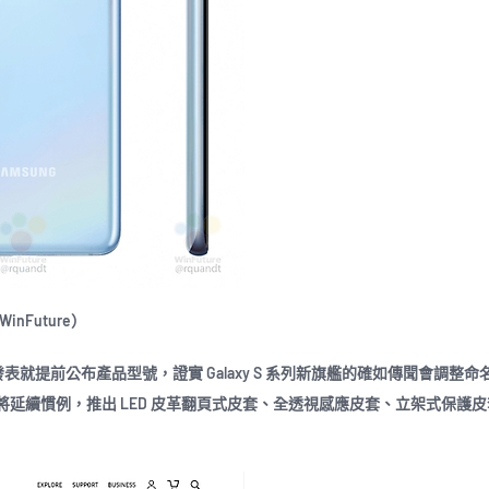
nFuture）
提前公布產品型號，證實 Galaxy S 系列新旗艦的確如傳聞會調整命
ltra，頁面亦顯示將延續慣例，推出 LED 皮革翻頁式皮套、全透視感應皮套、立架式保護