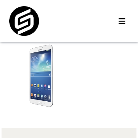
Skip
to
content
Toggl
Navig
首頁
門市據點
iMCheck APP
iPhone 回收價
線上商城
3C租賃
MSI 舊換新
最新資訊
聯絡我們