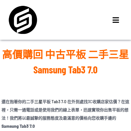
Skip
to
content
Toggl
Navig
首頁
門市據點
高價購回 中古平板 二手三星
iMCheck APP
Samsung Tab3 7.0
iPhone 回收價
線上商城
3C租賃
還在抱著你的二手
三星
平板
Tab3 7.0
在外到處找3C收購店家估價？在這
MSI 舊換新
裡，只需一通電話或是使用我們的線上表單，迅速實現你出售平板的想
最新資訊
法！我們將以最誠摯的服務態度及最滿意的價格向您收購手邊的
聯絡我們
Samsung Tab3 7.0