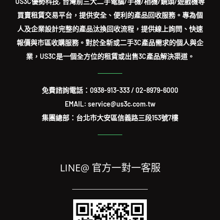
US3C優勢科技, 台灣前三大二手電腦/手機/相機/鏡頭/遊戲機等
買賣租賃交易平台，提供安全、便利的產品回收服務。專為個
人及企業設計完整的產品汰換回收流程，提供線上詢問、快速
報價與市區收購服務。對於全新或二手3C產品需求的個人與企
業，US3C是一個全方位的租賃或出售3C產品解決渠道。
免費諮詢電話：
0938-913-333
/
02-8979-6000
EMAIL: service@us3c.com.tw
集團總部：台北市大安區信義路三段153號7樓
LINE@ 官方一對一客服