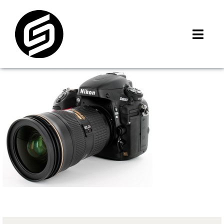
Skip
to
content
Toggl
Navig
首頁
門市據點
iMCheck APP
iPhone 回收價
線上商城
3C租賃
MSI 舊換新
最新資訊
聯絡我們