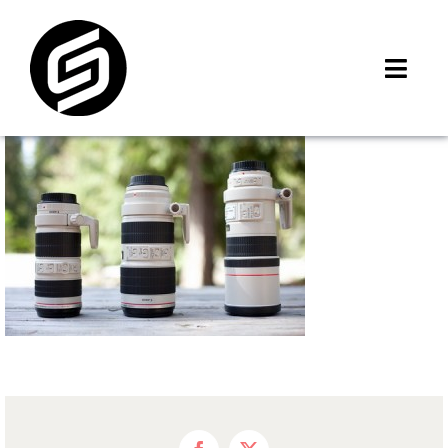
Skip
to
content
Toggl
Navig
首頁
門市據點
iMCheck APP
iPhone 回收價
線上商城
3C租賃
MSI 舊換新
最新資訊
聯絡我們