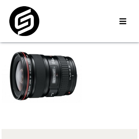
Skip
to
content
Toggl
Navig
首頁
門市據點
iMCheck APP
iPhone 回收價
線上商城
3C租賃
MSI 舊換新
最新資訊
聯絡我們