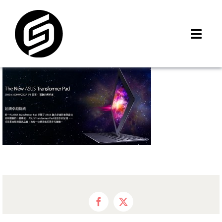
Skip
to
content
Toggl
Navig
首頁
門市據點
iMCheck APP
iPhone 回收價
線上商城
3C租賃
MSI 舊換新
最新資訊
Facebook
X
聯絡我們