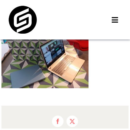
Skip
to
content
Toggl
Navig
首頁
門市據點
iMCheck APP
iPhone 回收價
線上商城
3C租賃
MSI 舊換新
最新資訊
Facebook
X
聯絡我們