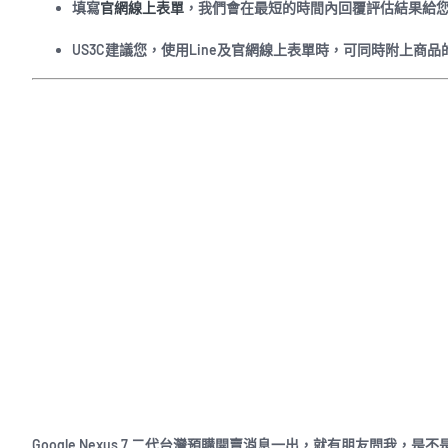
填寫
官網線上表單
，我們會在最短的時間內回覆評估結果給
US3C建議您，使用Line及官網線上表單時，可同時附上
Google Nexus 7 二代台灣預購開賣消息一出，就有朋友問我，是不