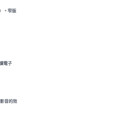
分）。窄版
閱讀電子
e 影音的效