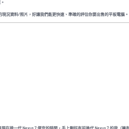
您。
商品的現況資料/照片，好讓我們能更快速、準確的評估你要出售的
平板電腦
。
是現在撿一代 Nexus 7 便宜的時間，手上剛好有前後代 Nexus 7 的我（