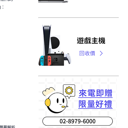
由：
超高螢幕解析