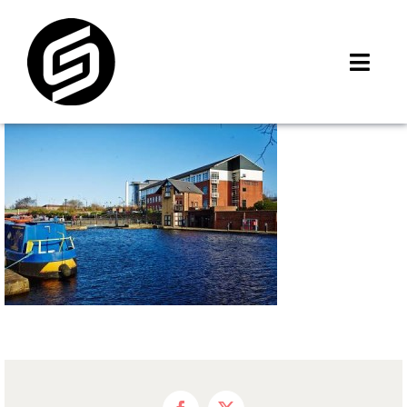
Skip
to
content
Toggl
Navig
首頁
門市據點
iMCheck APP
iPhone 回收價
線上商城
3C租賃
MSI 舊換新
最新資訊
聯絡我們