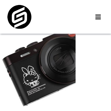
Skip
to
content
Toggl
Navig
首頁
門市據點
iMCheck APP
iPhone 回收價
線上商城
3C租賃
MSI 舊換新
最新資訊
聯絡我們