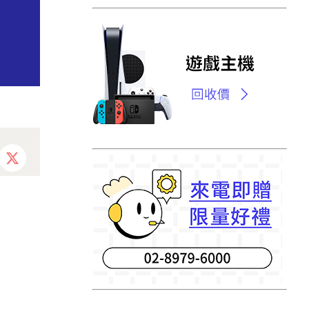
ebook
X