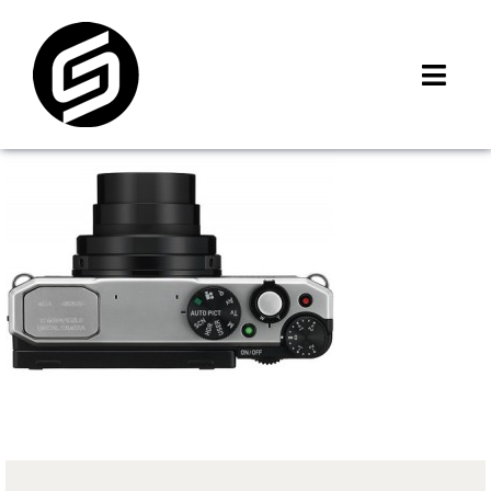
Skip
to
content
Toggl
Navig
首頁
門市據點
iMCheck APP
iPhone 回收價
線上商城
3C租賃
MSI 舊換新
最新資訊
聯絡我們