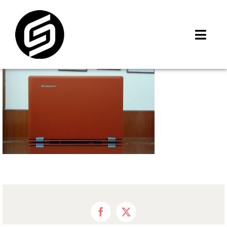
Skip
to
content
Toggl
Navig
首頁
門市據點
iMCheck APP
iPhone 回收價
線上商城
3C租賃
MSI 舊換新
最新資訊
Facebook
X
聯絡我們