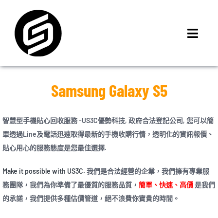
Skip
to
content
Toggl
Navig
首頁
門市據點
Samsung Galaxy S5
iMCheck APP
iPhone 回收價
智慧型手機貼心回收服務 -US3C優勢科技, 政府合法登記公司, 您可以簡
單透過Line及電話迅速取得最新的手機收購行情，透明化的資訊報價、
線上商城
貼心用心的服務態度是您最佳選擇.
3C租賃
MSI 舊換新
Make it possible with US3C.
我們是合法經營的企業，我們擁有專業服
務團隊，我們為你準備了最優質的服務品質，
簡單、快速、高價
是我們
最新資訊
的承諾，我們提供多種估價管道，絕不浪費你寶貴的時間。
聯絡我們