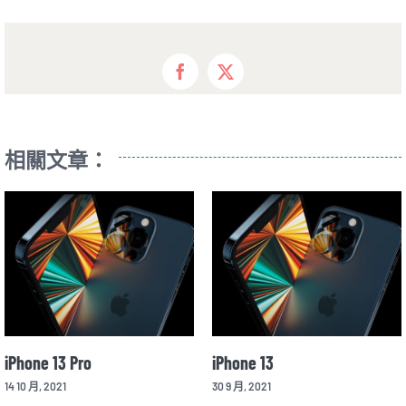
Facebook
X
相關文章：
13
Sony Xperia 1 II
iPhone
21
25 3 月, 2020
14 10 月,