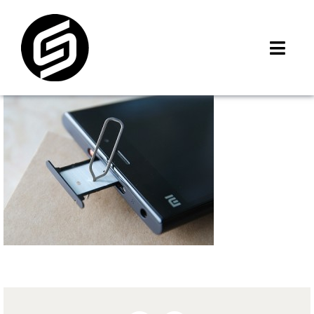
Skip
to
content
Toggl
Navig
首頁
門市據點
iMCheck APP
iPhone 回收價
線上商城
3C租賃
MSI 舊換新
最新資訊
聯絡我們