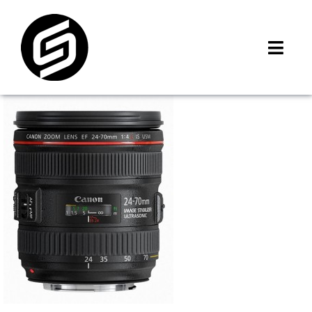
Skip
to
content
Toggl
Navig
首頁
門市據點
iMCheck APP
iPhone 回收價
線上商城
3C租賃
MSI 舊換新
最新資訊
聯絡我們