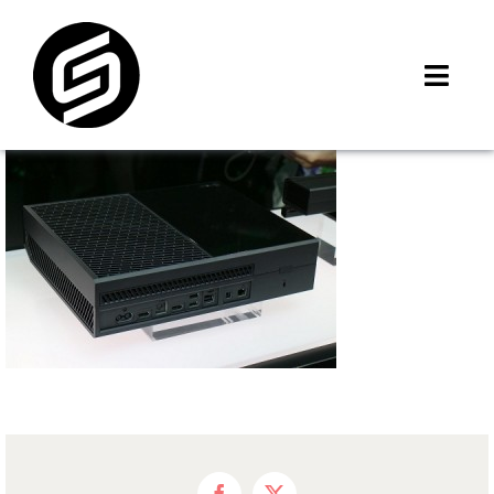
Skip
to
content
Toggl
Navig
首頁
門市據點
iMCheck APP
iPhone 回收價
線上商城
3C租賃
MSI 舊換新
最新資訊
聯絡我們