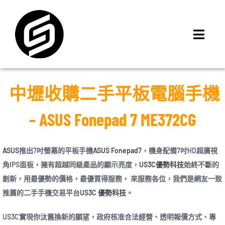
Skip
to
content
Toggl
Navig
首頁
門市據點
中壢收購二手平板電腦手機
iMCheck APP
– ASUS Fonepad 7 ME372CG
iPhone 回收價
線上商城
ASUS
推出7吋螢幕的平板手機
ASUS Fonepad7
，機身配備7吋HD超廣視
3C租賃
角IPS面板，擁有超越同級產品的顯示亮度，
US3C優勢科技
始終不斷的
MSI 舊換新
創新，用最優勢的價格，最優質得服務， 來服務各位，我們是網友一致
推薦的二手手機交易平台
US3C 優勢科技
。
最新資訊
聯絡我們
US3C實現你汰舊換新的願望，政府核准合法經營、透明報價方式、專