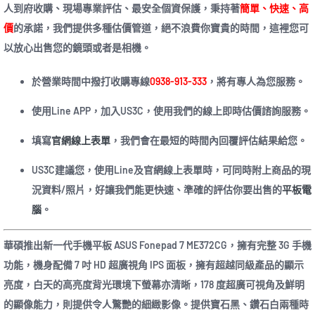
人到府收購、現場專業評估、最安全個資保護，秉持著
簡單、快速、高
價
的承諾，我們提供多種估價管道，絕不浪費你寶貴的時間，這裡您可
以放心出售您的鏡頭或者是相機。
於營業時間中撥打收購專線
0938-913-333
，將有專人為您服務。
使用Line APP，加入US3C，使用我們的線上即時估價諮詢服務。
填寫
官網線上表單
，我們會在最短的時間內回覆評估結果給您。
US3C建議您，使用Line及官網線上表單時，可同時附上商品的現
況資料/照片，好讓我們能更快速、準確的評估你要出售的
平板電
腦
。
華碩推出新一代手機平板 ASUS Fonepad 7 ME372CG，擁有完整 3G 手機
功能，機身配備 7 吋 HD 超廣視角 IPS 面板，擁有超越同級產品的顯示
亮度，白天的高亮度背光環境下螢幕亦清晰，178 度超廣可視角及鮮明
的顯像能力，則提供令人驚艷的細緻影像。提供寶石黑、鑽石白兩種時