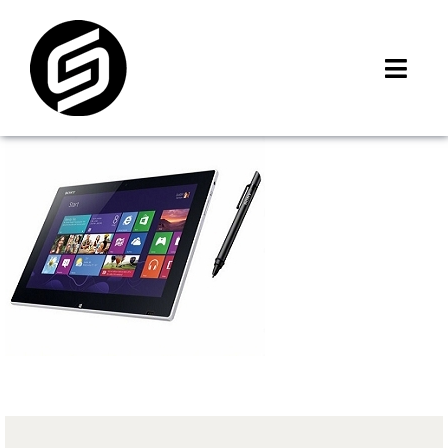
Skip
to
content
Toggl
Navig
首頁
門市據點
iMCheck APP
iPhone 回收價
線上商城
3C租賃
MSI 舊換新
最新資訊
聯絡我們