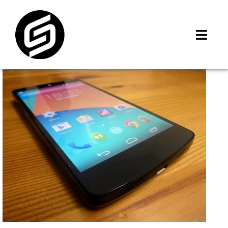
Skip
to
content
Toggl
Navig
首頁
門市據點
iMCheck APP
iPhone 回收價
線上商城
3C租賃
MSI 舊換新
最新資訊
聯絡我們