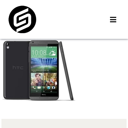
Skip
to
content
Toggl
Navig
首頁
門市據點
iMCheck APP
iPhone 回收價
線上商城
3C租賃
MSI 舊換新
最新資訊
聯絡我們